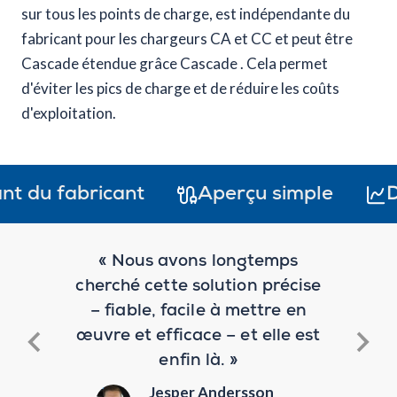
sur tous les points de charge, est indépendante du
fabricant pour les chargeurs CA et CC et peut être
Cascade étendue grâce Cascade . Cela permet
d'éviter les pics de charge et de réduire les coûts
d'exploitation.
 fabricant
Aperçu simple
Donnée
« Nous avons longtemps
«
ution,
cherché cette solution précise
col
é et
– fiable, facile à mettre en
CLE
ont
œuvre et efficace – et elle est
viv
. »
enfin là. »
d GmbH
Jesper Andersson